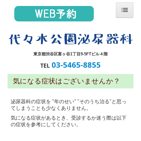
ホーム
診療のながれ
気になる症状ございませんか？
東京都渋谷区
富ヶ谷
1丁目9-5
FTビル４階
03-5465-8855
TEL
代表的な疾患
気になる症状はございませんか？
頻尿・尿漏れの治療
施設・設備紹介
泌尿器科の症状を "年のせい" "そのうち治る"と思っ
てしまうことも少なくありません。
院長紹介
気になる症状があるとき、受診するか迷う際は以下
の症状を参考にしてください。
自費診療
HPVワクチン