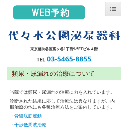
ホーム
診療のながれ
気になる症状ございませんか？
東京都渋谷区
富ヶ谷
1丁目9-5
FTビル４階
03-5465-8855
TEL
代表的な疾患
頻尿・尿漏れの治療について
頻尿・尿漏れの治療
施設・設備紹介
当院では頻尿・尿漏れの治療に力を入れています。
院長紹介
診断された結果に応じて治療法は異なりますが、内
服治療の他にも各種治療方法をご案内しています。
自費診療
・
骨盤底筋運動
・
干渉低周波治療
HPVワクチン