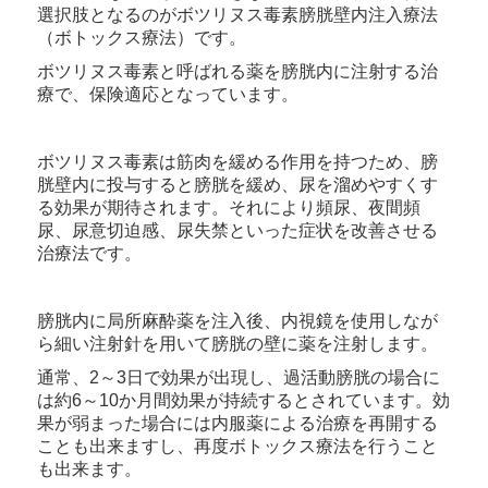
選択肢となるのが
ボツリヌス毒素膀胱壁内注入療法
（ボトックス療法）です。
ボツリヌス毒素と呼ばれる薬を膀胱内に注射する治
療で、保険適応となっています。
ボツリヌス毒素は筋肉を緩める作用を持つため、膀
胱壁内に投与すると膀胱を緩め、尿を溜めやすくす
る効果が期待されます。それにより
頻尿、夜間頻
尿、尿意切迫感、尿失禁といった症状を改善させる
治療法です。
膀胱内に局所麻酔薬を注入後、内視鏡を使用しなが
ら細い注射針を用いて膀胱の壁に薬を注射します。
通常、2～3日で効果が出現し、過活動膀胱の場合に
は約6～10か月間効果が持続するとされています。効
果が弱まった場合には内服薬による治療を再開する
ことも出来ますし、再度ボトックス療法を行うこと
も出来ます。