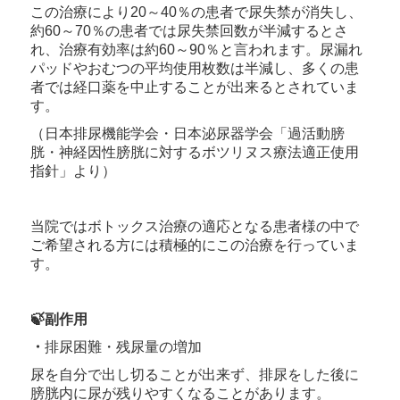
この治療により20～40％の患者で尿失禁が消失し、
約60～70％の患者では尿失禁回数が半減するとさ
れ、治療有効率は約60～90％と言われます。尿漏れ
パッドやおむつの平均使用枚数は半減し、多くの患
者では経口薬を中止することが出来るとされていま
す。
（日本排尿機能学会・日本泌尿器学会「過活動膀
胱・神経因性膀胱に対するボツリヌス療法適正使用
指針」より）
当院ではボトックス治療の適応となる患者様の中で
ご希望される方には積極的にこの治療を行っていま
す。
🍃副作用
・
排尿困難・残尿量の増加
尿を自分で出し切ることが出来ず、排尿をした後に
膀胱内に尿が残りやすくなることがあります。